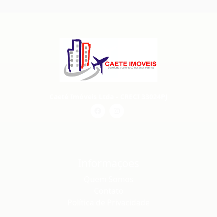
Caeté Imóveis Ltda - CRECI 33024PJ
Informaçoes
Quem Somos
Contato
Política de Privacidade