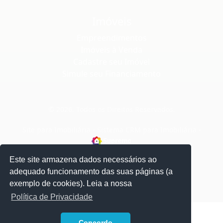
Imóveis
Empreendimentos
Imóveis à Venda
Cadastre seu Imóvel
Simule seu Financiamento
© 2026. Todos os Direitos Reservados.
Site para Imobiliária
-
Sistema CRM para Imobiliária
-
Este site armazena dados necessários ao
adequado funcionamento das suas páginas (a
exemplo de cookies). Leia a nossa
Política de Privacidade
1
Concordo