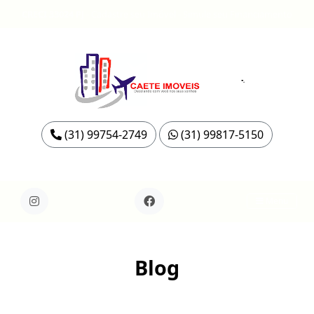
CRECI 33024 PJ
-
Cadastre seu Imóvel
-
Simule seu Financiamento
(31) 99754-2749
(31) 99817-5150
Menu
Blog