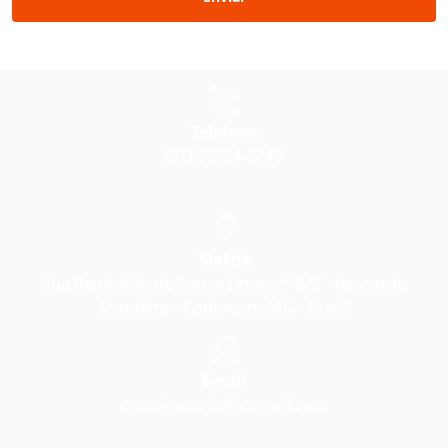
Telefone
(31) 99754-2749
Outros
Matriz
Rua Reginaldo de Souza Lima , nº 679 - Bernardo
Monteiro - Contagem/MG - Brasil
Email
caeteimoveis@hotmail.com