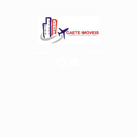
Caeté Imóveis Ltda - CRECI 33024PJ
Informaçoes
Quem Somos
Contato
Política de Privacidade