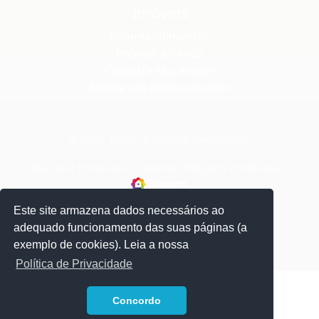
Imóveis
Empreendimentos
Imóveis à Venda
Cadastre seu Imóvel
Simule seu Financiamento
© 2026. Todos os Direitos Reservados.
Site para Imobiliária
-
Sistema CRM para Imobiliária
-
Este site armazena dados necessários ao
adequado funcionamento das suas páginas (a
exemplo de cookies). Leia a nossa
Política de Privacidade
1
Concordo