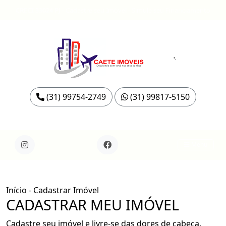
CRECI 33024 PJ
-
Cadastre seu Imóvel
-
Simule seu Financiamento
(31) 99754-2749
(31) 99817-5150
Menu
Início
- Cadastrar Imóvel
CADASTRAR MEU IMÓVEL
Cadastre seu imóvel e livre-se das dores de cabeça.