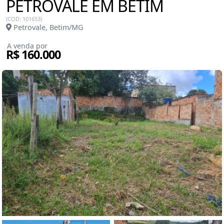
PETROVALE EM BETIM
(COD: 101653)
Petrovale, Betim/MG
A venda por
R$ 160.000