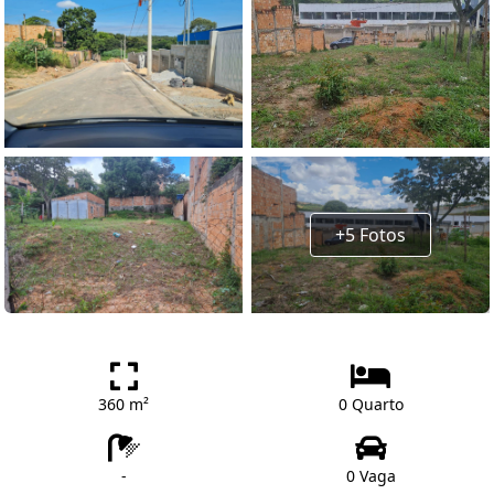
+5 Fotos
360 m²
0 Quarto
-
0 Vaga