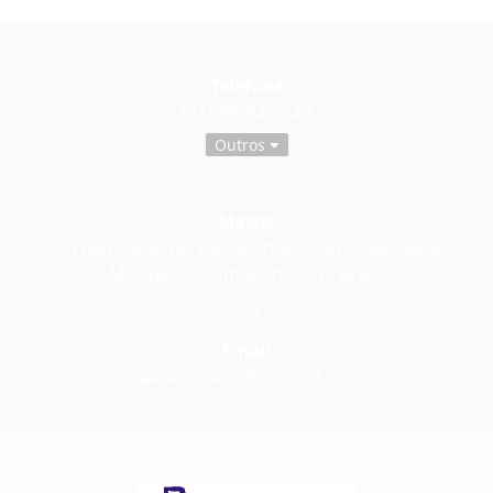
Telefone
(31) 99754-2749
Outros
Matriz
Rua Reginaldo de Souza Lima , nº 679 - Bernardo
Monteiro - Contagem/MG - Brasil
Email
caeteimoveis@hotmail.com