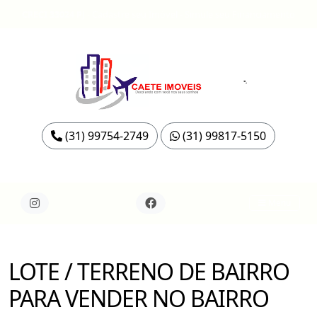
CRECI 33024 PJ
-
Cadastre seu Imóvel
-
Simule seu Financiamento
(31) 99754-2749
(31) 99817-5150
Menu
LOTE / TERRENO DE BAIRRO
PARA VENDER NO BAIRRO