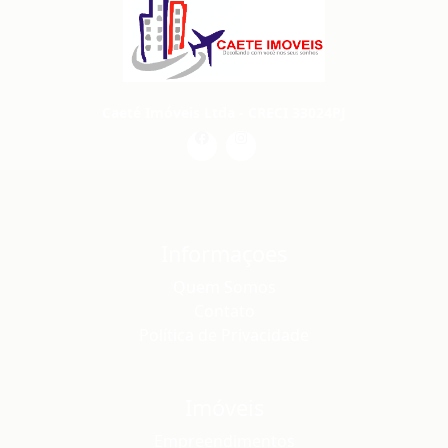
Caeté Imóveis Ltda - CRECI 33024PJ
Informaçoes
Quem Somos
Contato
Política de Privacidade
Imóveis
Empreendimentos