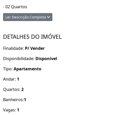
- 02 Quartos
- Sala
Ler Descrição Completa
- Cozinha
- 01 Banho social
- Área de serviço
DETALHES DO IMÓVEL
- Varanda
- 01 Vaga na garagem
Finalidade:
P/ Vender
Contato: Laís 9 8655-9189 / Rogério 9 8543-8819
Disponibilidade:
Disponível
Tipo:
Apartamento
Andar:
1
Quartos:
2
Banheiros:
1
Vagas:
1