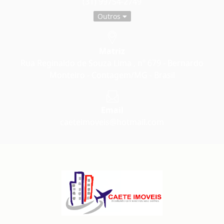
(31) 99754-2749
Outros
Matriz
Rua Reginaldo de Souza Lima , nº 679 - Bernardo
Monteiro - Contagem/MG - Brasil
Email
caeteimoveis@hotmail.com