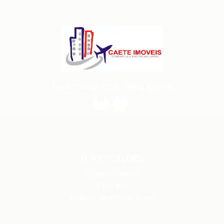
Caeté Imóveis Ltda - CRECI 33024PJ
Informaçoes
Quem Somos
Contato
Política de Privacidade