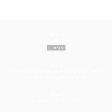
Telefone
(31) 99754-2749
Outros
Matriz
Rua Reginaldo de Souza Lima , nº 679 - Bernardo
Monteiro - Contagem/MG - Brasil
Email
caeteimoveis@hotmail.com