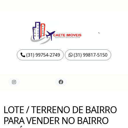
CRECI 33024 PJ
-
Cadastre seu Imóvel
-
Simule seu Financiamento
(31) 99754-2749
(31) 99817-5150
Menu
LOTE / TERRENO DE BAIRRO
PARA VENDER NO BAIRRO