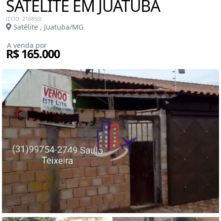
SATÉLITE EM JUATUBA
(COD: 216850)
Satélite , Juatuba/MG
A venda por
R$ 165.000