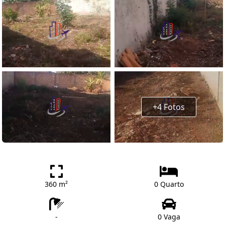
+4 Fotos
360 m²
0 Quarto
-
0 Vaga